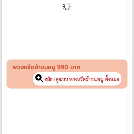
พวงหรีดพัดลมอุตสาหกรรม FB01
฿
3,500
พวงหรีดผ้าขนหนู 990 บาท
คลิก!! ดูแบบ พวงหรีดผ้าขนหนู ทั้งหมด