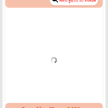
พวงหรีดดอกไม้สด SU02
฿
3,000