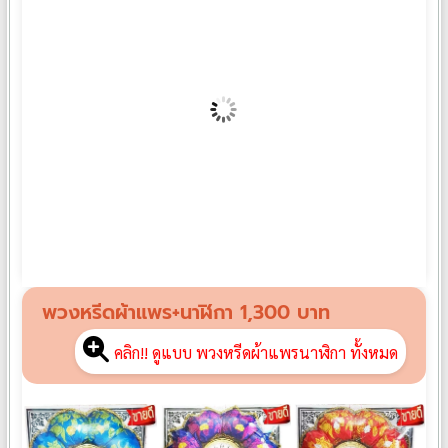
พวงหรีดผ้าแพร PP01
฿
1,190
พวงหรีดผ้าแพร+นาฬิกา 1,300 บาท
คลิก!! ดูแบบ พวงหรีดผ้าแพรนาฬิกา ทั้งหมด